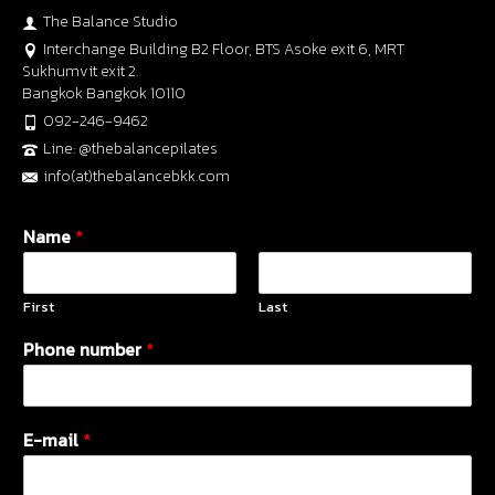
The Balance Studio
Interchange Building B2 Floor, BTS Asoke exit 6, MRT
Sukhumvit exit 2.
Bangkok Bangkok 10110
092-246-9462
Line: @thebalancepilates
info(at)thebalancebkk.com
Name
*
First
Last
Phone number
*
E-mail
*