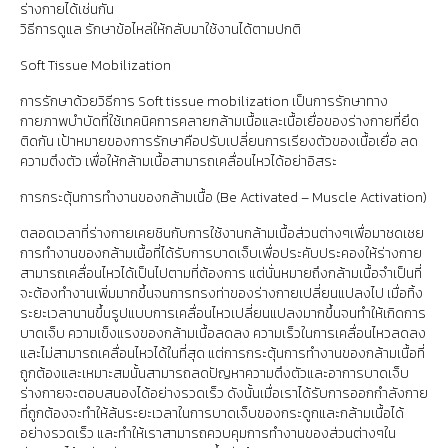
ร่างกายได้เช่นกัน
วิธีการดูแล รักษาข้อไหล่ให้กลับมาใช้งานได้ตามปกติ
Soft Tissue Mobilization
การรักษาด้วยวิธีการ Soft tissue mobilization เป็นการรักษาทาง
กายภาพบำบัดที่ใช้เทคนิคการคลายกล้ามเนื้อและเนื้อเยื่อของร่างกายที่ยึด
ติดกัน เป้าหมายของการรักษาคือปรับเปลี่ยนการเรียงตัวของเนื้อเยื่อ ลด
ความตึงตัว เพื่อให้กล้ามเนื้อสามารถเคลื่อนไหวได้อย่าอิสระ
การกระตุ้นการทำงานของกล้ามเนื้อ (Be Activated – Muscle Activation)
ตลอดเวลาที่ร่างกายเคยชินกับการใช้งานกล้ามเนื้อส่วนต่างๆเพื่อมาชดเชย
การทำงานของกล้ามเนื้อที่ได้รับการบาดเจ็บเพื่อประคับประคองให้ร่างกาย
สามารถเคลื่อนไหวได้เป็นไปตามที่ต้องการ แต่นั่นหมายถึงกล้ามเนื้อจำเป็นที่
จะต้องทำงานเพิ่มมากขึ้นจนการทรงท่าของร่างกายเปลี่ยนแปลงไป เมื่อทิ้ง
ระยะเวลานานขึ้นรูปแบบการเคลื่อนไหวเปลี่ยนแปลงมากขึ้นจนทำให้เกิดการ
บาดเจ็บ ความเข็งแรงของกล้ามเนื้อลดลง ความเร็วในการเคลื่อนไหวลดลง
และไม่สามารถเคลื่อนไหวได้ในที่สุด แต่การกระตุ้นการทำงานของกล้ามเนื้อที่
ถูกต้องและเหมาะสมนั้นสามารถลดปัญหาความตึงตัวและอาการบาดเจ็บ
ร่างกายจะตอบสนองได้อย่างรวดเร็ว ดังนั้นเมื่อเราได้รับการออกกำลังกาย
ที่ถูกต้องจะทำให้ล้นระยะเวลาในการบาดเจ็บของกระดูกและกล้ามเนื้อได้
อย่างรวดเร็ว และทำให้เราสามารถควบคุมการทำงานของส่วนต่างๆใน