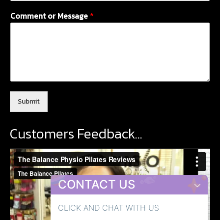
Comment or Message
*
Submit
Customers Feedback…
Video
Player
CONTACT US
CLICK AND CHAT WITH US