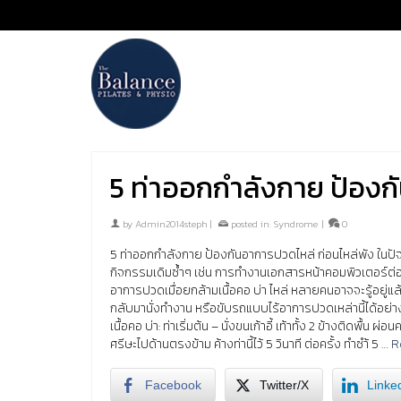
5 ท่าออกกำลังกาย ป้องก
by
Admin2014steph
|
posted in:
Syndrome
|
0
5 ท่าออกกำลังกาย ป้องกันอาการปวดไหล่ ก่อนไหล่พัง ในปั
กิจกรรมเดิมซ้ำๆ เช่น การทำงานเอกสารหน้าคอมพิวเตอร์ต่อเ
อาการปวดเมื่อยกล้ามเนื้อคอ บ่า ไหล่ หลายคนอาจจะรู้อยู่แล
กลับมานั่งทำงาน หรือขับรถแบบไร้อาการปวดเหล่านี้ได้อย่าง
เนื้อคอ บ่า: ท่าเริ่มต้น – นั่งขนเก้าอี้ เท้าทั้ง 2 ข้างติดพื้
ศรีษะไปด้านตรงข้าม ค้างท่านี้ไว้ 5 วินาที ต่อครั้ง ทำซำ้ 5 …
R
Facebook
Twitter/X
Linke