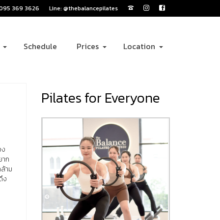
: 095 369 3626
Line: @thebalancepilates
Schedule
Prices
Location
Pilates for Everyone
อง
อยาก
กล้าม
ดึง