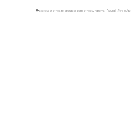
exercise at office
,
fix shoulder pain
,
office syndrome
,
ท่าออกกำลังกายง่า