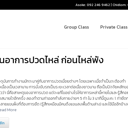
Asoke: 092 246 9462 | Chidlom
Group Class
Private Class
ันอาการปวดไหล่ ก่อนไหล่พัง
จจุบันการทำงานมักจะมาคู่กับอาการปวดเมื่อยต่างๆ โดยเฉพาะเมื่อจำเป็นจะต้องทำ
นื่องเป็นเวลานาน การนั่งขับรถเป็นระยะเวลาต่อเนื่องยาวนาน ถือเป็นปัจจัยหลักข
้วว่า นี่คือสาเหตุของอาการปวด แต่จะแก้ไขอย่างไรให้อาการเหล่านี้หายไปและรู้สึก
สบายใจอีกครั้ง ลองทำตามท่าออกกำลังกายง่ายๆ 5 ท่า ใน 3 นาทีนี้ดูนะคะ 1. ท่ายืด
น ผ่อนคลายแขนฝั่งที่ต้องการยืด (รู้สึกเหมือนมีคนดึงแขนลงพื้นด้านล่าง) และใช้มืออีกข้าง
ead More
dIn