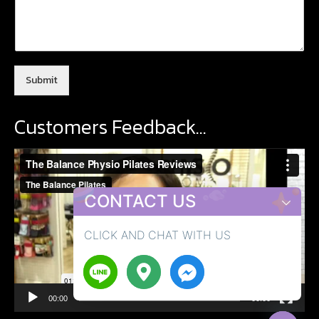
Submit
Customers Feedback…
Video
Player
CONTACT US
CLICK AND CHAT WITH US
chaty
00:00
00:00
Hide