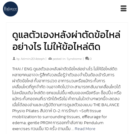
ดูแลตัวเองหลังผ่าตัดข้อไหล่
อย่างไร ไม่ให้ข้อไหล่ติด
by
Admin2014steph
|
posted in:
Syndrome
|
0
THAI / ENG ดูแลตัวเองหลังผ่าตัดข้อไหล่อย่างไร ไม่ให้ข้อไหล่ติด
หลายๆคนอาจจะรู้สึกกังวลเมื่อรู้ว่าตัวเองจำเป็นต้องเข้ารับการ
ผ่าตัดข้อไหล่ ทั้งอาการปวด อาการบวมหรือแม้กระทั้งการ
เคลื่อนไหวที่ถูกจำกัด จนอาจคิดไปว่าจะสามารถกลับมาเคลื่อนไหวได้
ไม่เหมือนเดิม ไหล่ติด ยกแขนไม่ขึ้น หยิบของเหนือศรีษะ ช็อปปิ้ง หรือ
แม้กระทั้งกอดคนที่เรารักได้หรือไม่ คำถามในใจต่างๆพวกนี้จะลดลง
เมื่อได้ลองอ่านและปฏิบัติตามการดูแลตัวเองแบบ THE BALANCE
Physio Pilates สัปดาห์ 0-2: การรักษา: ¬Soft tissue
mobilization to surrounding tissues, effleurage for
edema; gentle PROM การออกกำลังกาย: Pendulum
exercises ทวนเข็ม 10 ครั้ง ตามเข็ม …
Read More