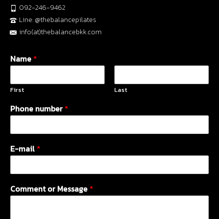
092-246-9462
Line: @thebalancepilates
info(at)thebalancebkk.com
Name
*
First
Last
Phone number
*
E-mail
*
Comment or Message
*