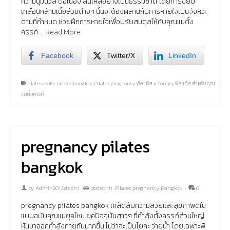
ความนุ่มนวล ต่อเนื่อง ลื่นไหลอย่างเป็นธรรมชาติ โดยการขยับ
เคลื่อนกล้ามเนื้อส่วนต่างๆ นั้นจะต้องผสานกับการหายใจเป็นจังหวะ
ตามที่กำหนด ช่วยฝึกการหายใจเพื่อปรับสมดุลให้กับคุณแม่ตั้ง
ครรภ์ …
Read More
Facebook
Twitter/X
LinkedIn
pilates asoke
,
pilates bangkok
,
Pilates pregnancy
,
พิลาทีส reformer
,
พิลาทีส สำหรับคุณ
แม่ตั้งครรภ์
pregnancy pilates
bangkok
by
Admin2014steph
|
posted in:
Pilates pregnancy Bangkok
|
0
pregnancy pilates bangkok เคล็ดลับความสวยและสุขภาพดีใน
แบบฉบับคุณแม่ยุคใหม่ ยุคปัจจุบันสาวๆ ที่กำลังตั้งครรภ์ส่วนใหญ่
หันมาออกกำลังกายกันมากขึ้น ไม่ว่าจะเป็นโยคะ ว่ายน้ำ โดยเฉพาะพิ