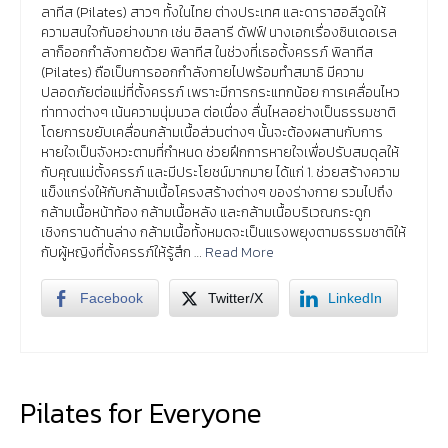
ลาทีส (Pilates) สาวๆ ทั้งในไทย ต่างประเทศ และดาราฮอลีวูดให้
ความสนใจกันอย่างมาก เช่น ฮิลลารี ดัฟฟ์ นางเอกเรื่องซินเดอเรล
ลาก็ออกกำลังกายด้วย พิลาทีส ในช่วงที่เธอตั้งครรภ์ พิลาทีส
(Pilates) ถือเป็นการออกกำลังกายไปพร้อมทำสมาธิ มีความ
ปลอดภัยต่อแม่ที่ตั้งครรภ์ เพราะมีการกระแทกน้อย การเคลื่อนไหว
ท่าทางต่างๆ เน้นความนุ่มนวล ต่อเนื่อง ลื่นไหลอย่างเป็นธรรมชาติ
โดยการขยับเคลื่อนกล้ามเนื้อส่วนต่างๆ นั้นจะต้องผสานกับการ
หายใจเป็นจังหวะตามที่กำหนด ช่วยฝึกการหายใจเพื่อปรับสมดุลให้
กับคุณแม่ตั้งครรภ์ และมีประโยชน์มากมาย ได้แก่ 1. ช่วยสร้างความ
แข็งแกร่งให้กับกล้ามเนื้อโครงสร้างต่างๆ ของร่างกาย รวมไปถึง
กล้ามเนื้อหน้าท้อง กล้ามเนื้อหลัง และกล้ามเนื้อบริเวณกระดูก
เชิงกรานด้านล่าง กล้ามเนื้อทั้งหมดจะเป็นแรงพยุงตามธรรมชาติให้
กับผู้หญิงที่ตั้งครรภ์ให้รู้สึก …
Read More
Facebook
Twitter/X
LinkedIn
Pilates for Everyone