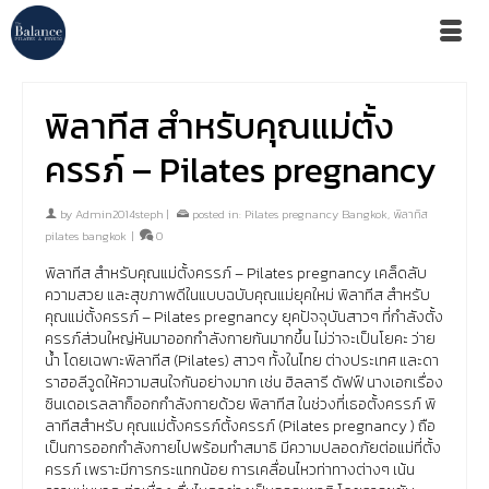
พิลาทีส สำหรับคุณแม่ตั้ง
ครรภ์ – Pilates pregnancy
by
Admin2014steph
|
posted in:
Pilates pregnancy Bangkok
,
พิลาทิส
pilates bangkok
|
0
พิลาทีส สำหรับคุณแม่ตั้งครรภ์ – Pilates pregnancy เคล็ดลับ
ความสวย และสุขภาพดีในแบบฉบับคุณแม่ยุคใหม่ พิลาทีส สำหรับ
คุณแม่ตั้งครรภ์ – Pilates pregnancy ยุคปัจจุบันสาวๆ ที่กำลังตั้ง
ครรภ์ส่วนใหญ่หันมาออกกำลังกายกันมากขึ้น ไม่ว่าจะเป็นโยคะ ว่าย
น้ำ โดยเฉพาะพิลาทีส (Pilates) สาวๆ ทั้งในไทย ต่างประเทศ และดา
ราฮอลีวูดให้ความสนใจกันอย่างมาก เช่น ฮิลลารี ดัฟฟ์ นางเอกเรื่อง
ซินเดอเรลลาก็ออกกำลังกายด้วย พิลาทีส ในช่วงที่เธอตั้งครรภ์ พิ
ลาทีสสำหรับ คุณแม่ตั้งครรภ์ตั้งครรภ์ (Pilates pregnancy ) ถือ
เป็นการออกกำลังกายไปพร้อมทำสมาธิ มีความปลอดภัยต่อแม่ที่ตั้ง
ครรภ์ เพราะมีการกระแทกน้อย การเคลื่อนไหวท่าทางต่างๆ เน้น